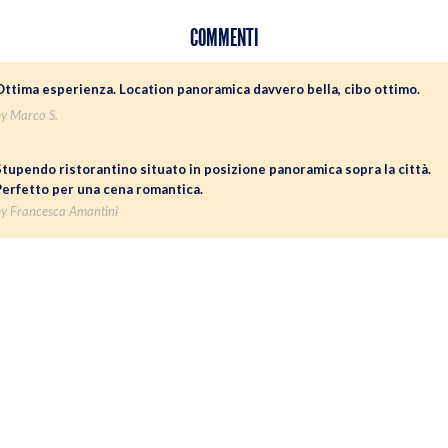
COMMENTI
Ottima esperienza. Location panoramica davvero bella, cibo ottimo.
y Marco S.
Stupendo ristorantino situato in posizione panoramica sopra la città.
Perfetto per una cena romantica.
y Francesca Amantini