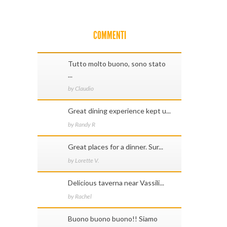
COMMENTI
Tutto molto buono, sono stato
...
by Claudio
Great dining experience kept u...
by Randy R
Great places for a dinner. Sur...
by Lorette V.
Delicious taverna near Vassili...
by Rachel
Buono buono buono!! Siamo