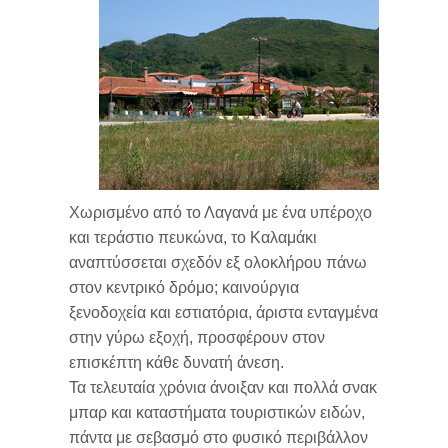
ΙΣΤΟΡΙΑ
6 - Μποχαλη
Καμπινγκ
Καταστηματα - παραδοσιακα
Χαρτης του Θαλασσιου Παρκου
Ζακυνθος
προϊοντα
ΔΙΑΔΡΟΜΕΣ
7 - μπλε σπηλιες
Χελωνες Καρετα-Καρετα
Αλυκες - Αλικανας
Πολιτισμος
Παμπ - σνακ μπαρ
8 - Νυχτερινη ζωη
Στροφαδες
Αργασι
Μουσεια
Ναυαγιο και δυτικη ακτη
Ενοικιασεις αυτοκινητων - βαρκων
9 - Γερακας
Καλαμακι
Μοναστηρια και εκκλησιες
Ο κολπος με τις χελωνες
Χωρισμένο από το Λαγανά με ένα υπέροχο
10 - Καμπι
Κερι - Λιμνη Κεριου
Μνημεια
Μαραθωνησι και σπηλαια Κεριου
και τεράστιο πευκώνα, το Καλαμάκι
αναπτύσσεται σχεδόν εξ ολοκλήρου πάνω
Λαγανας
Ιστορικοι χωροι
Βασιλικος και το νοτιο τμημα
στον κεντρικό δρόμο; καινούργια
ξενοδοχεία και εστιατόρια, άριστα ενταγμένα
Τσιλιβη
Γαλαζιες σπηλιες
στην γύρω εξοχή, προσφέρουν στον
επισκέπτη κάθε δυνατή άνεση.
Βασιλικος
Αλυκες και Τσιλιβι
Τα τελευταία χρόνια άνοιξαν και πολλά σνακ
μπαρ και καταστήματα τουριστικών ειδών,
πάντα με σεβασμό στο φυσικό περιβάλλον
Βολιμες
Ζακυνθος και Μποχαλη