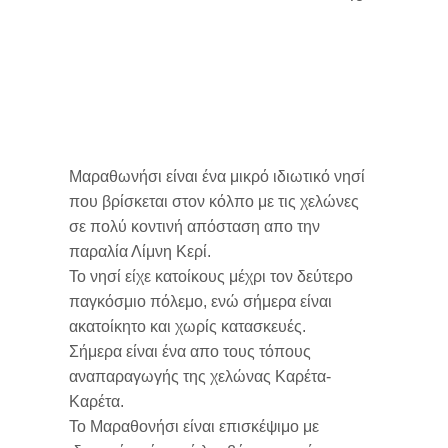
ΙΣΤΟΡΙΑ
6 - Μποχαλη
Καμπινγκ
Καταστηματα - παραδοσιακα
Χαρτης του Θαλασσιου Παρκου
Ζακυνθος
προϊοντα
ΔΙΑΔΡΟΜΕΣ
7 - μπλε σπηλιες
Χελωνες Καρετα-Καρετα
Αλυκες - Αλικανας
Πολιτισμος
Παμπ - σνακ μπαρ
8 - Νυχτερινη ζωη
Στροφαδες
Αργασι
Μουσεια
Ναυαγιο και δυτικη ακτη
Ενοικιασεις αυτοκινητων - βαρκων
9 - Γερακας
Καλαμακι
Μοναστηρια και εκκλησιες
Ο κολπος με τις χελωνες
Μαραθωνήσι είναι ένα μικρό ιδιωτικό νησί
που βρίσκεται στον κόλπο με τις χελώνες
10 - Καμπι
Κερι - Λιμνη Κεριου
Μνημεια
Μαραθωνησι και σπηλαια Κεριου
σε πολύ κοντινή απόσταση απο την
παραλία Λίμνη Κερί.
Το νησί είχε κατοίκους μέχρι τον δεύτερο
Λαγανας
Ιστορικοι χωροι
Βασιλικος και το νοτιο τμημα
παγκόσμιο πόλεμο, ενώ σήμερα είναι
ακατοίκητο και χωρίς κατασκευές.
Τσιλιβη
Γαλαζιες σπηλιες
Σήμερα είναι ένα απο τους τόπους
αναπαραγωγής της χελώνας Καρέτα-
Βασιλικος
Αλυκες και Τσιλιβι
Καρέτα.
Το Μαραθονήσι είναι επισκέψιμο με
Βολιμες
Ζακυνθος και Μποχαλη