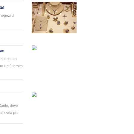
ttà
 negozi di
te
 del centro
 il più fornito
.
 Zante, dove
alizzata per