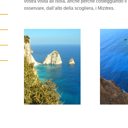
vostra visita all’isola, anche perché costeggiando il 
osservare, dall’alto della scogliera, i Mizitres.