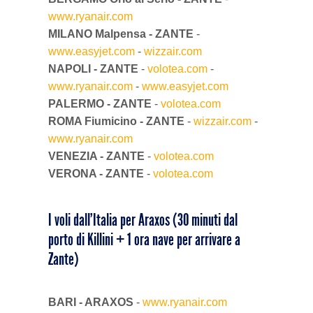
www.ryanair.com
Villaggi del nord
MILANO Malpensa - ZANTE
-
www.easyjet.com
-
wizzair.com
NAPOLI - ZANTE
-
volotea.com
-
www.ryanair.com
-
www.easyjet.com
PALERMO - ZANTE
-
volotea.com
ROMA Fiumicino - ZANTE
-
wizzair.com
-
www.ryanair.com
VENEZIA - ZANTE
-
volotea.com
VERONA - ZANTE
-
volotea.com
I voli dall’Italia per Araxos (30 minuti dal
porto di Killini + 1 ora nave per arrivare a
Zante)
BARI - ARAXOS
-
www.ryanair.com