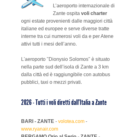
ZANTE IN 7 GIORNI
6 - Bochali
Campeggi
Ristoranti
Mappa e regole del Parco Marino
Città di Zante
L’aeroporto internazionale di
Zante ospita
voli charter
MUSEI, CHIESE E CULTURA
7 - Grotte blu
Divertimenti e Sport
Le tartarughe Caretta-Caretta
Alykes e Alikanas
7 Itinerari per conoscere Zante
ogni estate provenienti dalle maggiori città
italiane ed europee e serve diverse tratte
interne tra cui numerosi voli da e per Atene
BLOG
8 - Vita notturna
Negozi e Prodotti tipici di Zante
Le isole Strofadi
Argasi
Navagio e costa occidentale
Cultura a Zante
attivi tutti i mesi dell’anno.
9 - Gerakas
Pub e snack bar
Kalamaki
Golfo delle tartarughe
La Storia di Zante
I nostri articoli
L'aeroporto "Dionysio Solomos" è situato
nella parte sud dell’isola di Zante a 3 km
10 - Kampi
Keri e Limni Keri
Grotte di Keri e Marathonissi
Musei
dalla città ed è raggiungibile con autobus
pubblici, taxi o mezzi privati.
Laganas
Vassilikos e il sud
Chiese e Monasteri
2026 - Tutti i voli diretti dall’Italia a Zante
Tsilivi
Grotte blu e nord selvaggio
Monumenti
Vassilikos
Tra Alykes e Tsilivi
Luoghi storici
BARI - ZANTE
-
volotea.com
-
www.ryanair.com
Volimes
Zante e Bochali
BERGAMO Orio al Serio - ZANTE
-