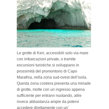
ZANTE IN 7 GIORNI
6 - Bochali
Campeggi
Ristoranti
Mappa e regole del Parco Marino
Città di Zante
MUSEI, CHIESE E CULTURA
7 - Grotte blu
Divertimenti e Sport
Le tartarughe Caretta-Caretta
Alykes e Alikanas
7 Itinerari per conoscere Zante
BLOG
8 - Vita notturna
Negozi e Prodotti tipici di Zante
Le isole Strofadi
Argasi
Navagio e costa occidentale
Cultura a Zante
9 - Gerakas
Pub e snack bar
Kalamaki
Golfo delle tartarughe
La Storia di Zante
I nostri articoli
Le grotte di Keri, accessibili solo via mare
10 - Kampi
Keri e Limni Keri
Grotte di Keri e Marathonissi
Musei
con imbarcazioni private, o tramite
escursioni turistiche si sviluppano in
Laganas
Vassilikos e il sud
Chiese e Monasteri
prossimità del promontorio di Capo
Marathia, nella zona sud-ovest dell’isola.
Tsilivi
Grotte blu e nord selvaggio
Monumenti
Questa zona costiera presenta una miriade
di grotte, molte con un ingresso appena
Vassilikos
Tra Alykes e Tsilivi
Luoghi storici
sufficiente per entrarvi nuotando, altre
invece abbastanza ampie da potervi
Volimes
Zante e Bochali
accedere direttamente con un'