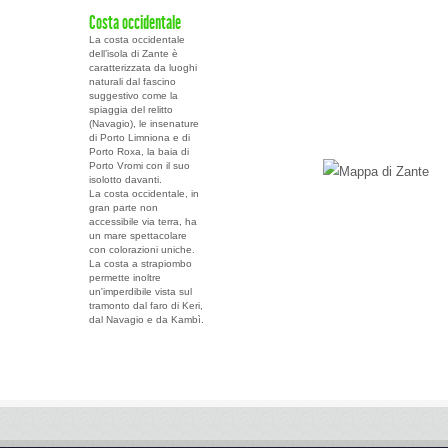
Costa occidentale
La costa occidentale
dell’isola di Zante è
caratterizzata da luoghi
naturali dal fascino
suggestivo come la
spiaggia del relitto
(Navagio), le insenature
di Porto Limniona e di
Porto Roxa, la baia di
Porto Vromi con il suo
isolotto davanti.
La costa occidentale, in
gran parte non
accessibile via terra, ha
un mare spettacolare
con colorazioni uniche.
La costa a strapiombo
permette inoltre
un'imperdibile vista sul
tramonto dal faro di Keri,
dal Navagio e da Kambì.