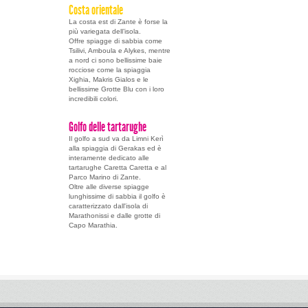
Costa orientale
La costa est di Zante è forse la
più variegata dell’isola.
Offre spiagge di sabbia come
Tsilivi, Amboula e Alykes, mentre
a nord ci sono bellissime baie
rocciose come la spiaggia
Xighia, Makris Gialos e le
bellissime Grotte Blu con i loro
incredibili colori.
Golfo delle tartarughe
Il golfo a sud va da Limni Kerì
alla spiaggia di Gerakas ed è
interamente dedicato alle
tartarughe Caretta Caretta e al
Parco Marino di Zante.
Oltre alle diverse spiagge
lunghissime di sabbia il golfo è
caratterizzato dall'isola di
Marathonissi e dalle grotte di
Capo Marathia.