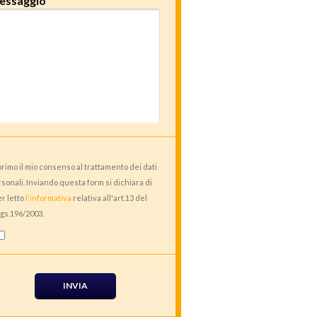
essaggio
rimo il mio consenso al trattamento dei dati
sonali. Inviando questa form si dichiara di
r letto
l'informativa
relativa all'art.13 del
gs.196/2003.