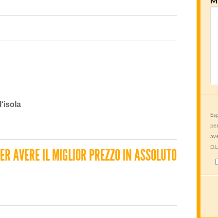
M
‘isola
Esp
per
ave
D.L
ER AVERE IL MIGLIOR PREZZO IN ASSOLUTO