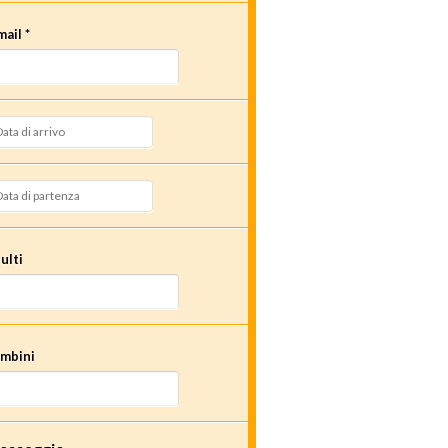
mail *
ulti
mbini