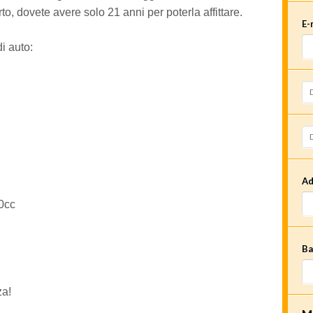
to, dovete avere solo 21 anni per poterla affittare.
E-
i auto:
Ad
50cc
Ba
za!