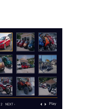
Play
2
NEXT ›
‹ Previous
Next ›